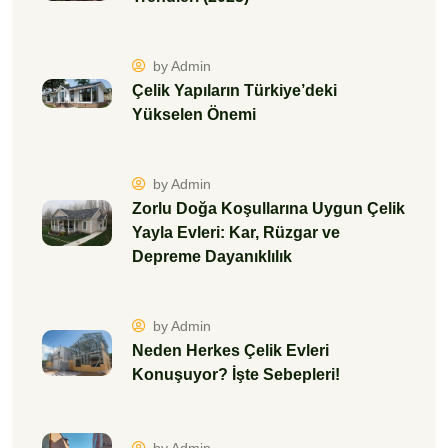
by Admin
Neden Herkes Çelik Evleri
Konuşuyor? İşte Sebepleri!
by Admin
Çelik Konstrüksiyonun Sağladığı 5
Büyük Avantaj
by Admin
Hafif Çelik Yapılarda Statik ve
Yapısal Dayanım Nasıl Sağlanır?
by Admin
Hafif Çelik Ev Alırken Dikkat