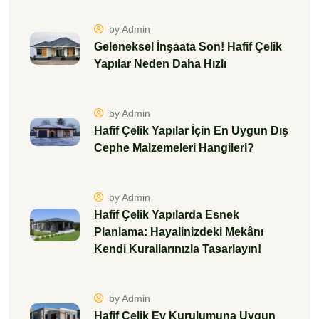
by Admin
Hafif Çelik Yapılarda Esnek
Planlama: Hayalinizdeki Mekânı
Kendi Kurallarınızla Tasarlayın!
by Admin
Hafif Çelik Ev Kurulumuna Uygun
Arsa Nasıl Seçilir?
by Admin
Endüstriyel Yapılardan Villalara:
Hafif Çelikle İnşa Edilen Yapılar
by Admin
Hafif Çelik Ev Yaptırmadan Önce
Bilmeniz Gerekenler