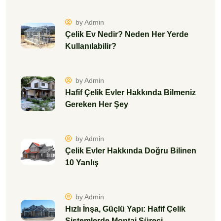
by Admin
Çelik Evler Hakkında Doğru Bilinen
10 Yanlış
by Admin
Hızlı İnşa, Güçlü Yapı: Hafif Çelik
Sistemlerde Montaj Süreci
by Admin
Hafif Çelik Yapılar Depremde Nasıl
Performans Gösteriyor?
by Admin
İki Kat Konfor: Dubleks Hafif Çelik
Evlerle Ferah Yaşam Alanları