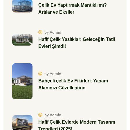
Bahçeli çelik Ev Fikirleri: Yaşam
Alanınızı Güzelleştirin
by Admin
Hafif Çelik Evlerde Modern Tasarım
Trendleri (2025)
by Admin
Çelik Yapıların Türkiye’deki
Yükselen Önemi
by Admin
Zorlu Doğa Koşullarına Uygun Çelik
Yayla Evleri: Kar, Rüzgar ve
Depreme Dayanıklılık