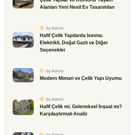
by Admin
Hafif Çelik mi, Geleneksel İnşaat mı?
Karşılaştırmalı Analiz
by Admin
Mükemmel Tasarım Esnekliği: Çelik
Yapılarla Hayalinizdeki Projeler
by Admin
Hafif Çelik ile Prefabrik Yapılar:
Geleceğin Konut Teknolojisi
by Admin
Çelik Yapılar ile Maliyet Avantajı