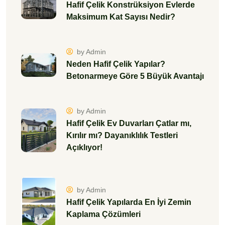
Açıklıyor!
by Admin
Hafif Çelik Yapılarda En İyi Zemin
Kaplama Çözümleri
by Admin
Komşu Gürültüsünü Engellemenin
Yolları: Hafif Çelik Evlerde Ses
İzolasyonu
by Admin
Hafif Çelik Yapı İçin Uygun Zemin
Şartları Nelerdir?