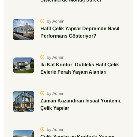
by Admin
Zaman Kazandıran İnşaat Yöntemi:
Çelik Yapılar
by Admin
Çelik Yapılar ve Konforlu Yaşam
Alanları Yeni Nesil Ev Tasarımları
by Admin
Hafif Çelik Yapılarda Isınma:
Elektrikli, Doğal Gazlı ve Diğer
Seçenekler
by Admin
Modern Mimari ve Çelik Yapı Uyumu