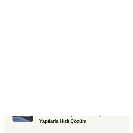
mi?
by Admin
Kentsel Dönüşümde Hafif Çelik
Yapılarla Hızlı Çözüm
by Admin
Hafif Çelik Yapılarda Mantolama
Yapılır mı? İşte Detaylar
by Admin
Yaz Aylarında Hafif Çelik Yapılar İçin
Olmazsa Olmaz Bakım İpuçları