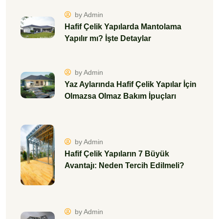
by Admin
Hafif Çelik Yapıların 7 Büyük
Avantajı: Neden Tercih Edilmeli?
by Admin
Hafif Çelik Konstrüksiyon Evlerde
Maksimum Kat Sayısı Nedir?
by Admin
Neden Hafif Çelik Yapılar?
Betonarmeye Göre 5 Büyük Avantajı
by Admin
Hafif Çelik Ev Duvarları Çatlar mı,
Kırılır mı? Dayanıklılık Testleri