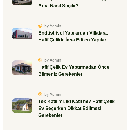
by Admin
Tek Katlı mı, İki Katlı mı? Hafif Çelik
Ev Seçerken Dikkat Edilmesi
Gerekenler
by Admin
Hafif Çelik Konstrüksiyonlu
Yapılarda Baca ve Şömine
Montajında Dikkat Edilmesi
Gerekenler
by Admin
Hafif Çelik Evlerde TV, Raf ve Dolap
Montajı Nasıl Yapılmalı?