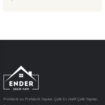
Prefabrik ev, Prefabrik Yapılar, Çelik Ev ,Hafif Çelik Yapılar,