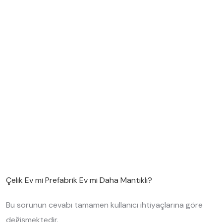
8. Enerji Verimliliği
Hem çelik hem prefabrik yapılarda:
güneş enerji sistemleri,
akıllı ev çözümleri,
modern izolasyon uygulamaları
kolay şekilde kullanılabilmektedir.
Doğru yalıtım sayesinde enerji tasarrufu sağlanabilir.
Çelik Ev mi Prefabrik Ev mi Daha Mantıklı?
Bu sorunun cevabı tamamen kullanıcı ihtiyaçlarına göre
değişmektedir.