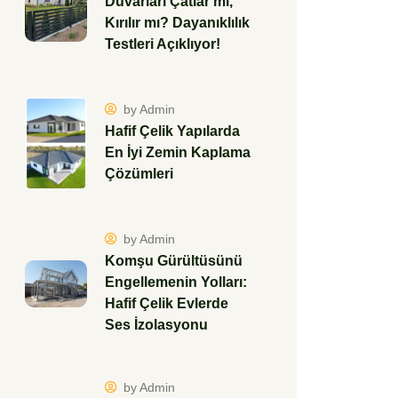
Duvarları Çatlar mı,
Kırılır mı? Dayanıklılık
Testleri Açıklıyor!
by Admin
Hafif Çelik Yapılarda
En İyi Zemin Kaplama
Çözümleri
by Admin
Komşu Gürültüsünü
Engellemenin Yolları:
Hafif Çelik Evlerde
Ses İzolasyonu
by Admin