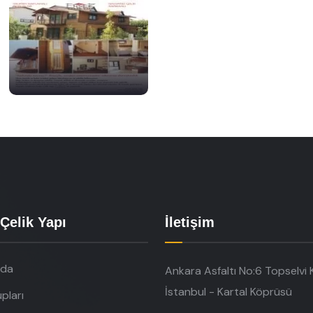
Çelik Yapı
İletişim
zda
Ankara Asfaltı No:6 Topselvi K
İstanbul - Kartal Köprüsü
pları