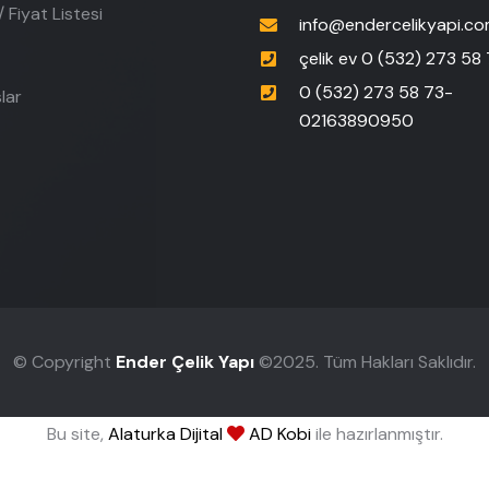
 Fiyat Listesi
info@endercelikyapi.co
çelik ev 0 (532) 273 58
0 (532) 273 58 73-
lar
02163890950
© Copyright
Ender Çelik Yapı
©2025. Tüm Hakları Saklıdır.
Bu site,
Alaturka Dijital
AD Kobi
ile hazırlanmıştır.