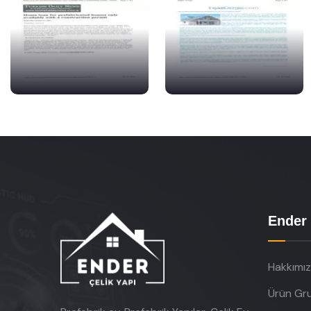
Ender 
Hakkımı
Ürün Gru