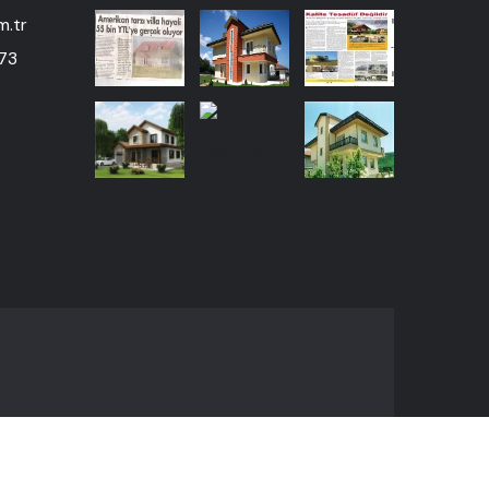
m.tr
 73