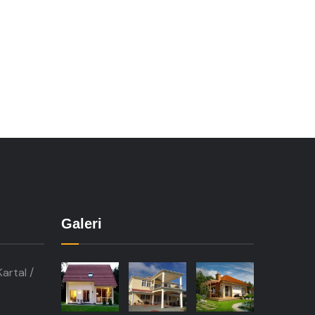
Galeri
artal /