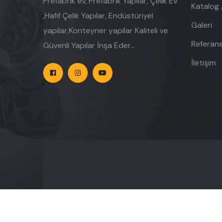
Prefabrik ev, Prefabrik Yapılar, Çelik Ev
Katalog /
,Hafif Çelik Yapılar, Endüstüriyel
Galeri
yapilar,Konteyner yapilar Kaliteli ve
Referans
Güvenli Yapılar İnşa Eder...
İletişim